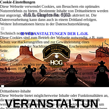
Cookie-Einstellungen
Diese Webseite verwendet Cookies, um Besuchern ein optimales
Nutzererlebnis zu bieten. Bestimmte Inhalte von Drittanbietern werden
nur angezeigt, wenn die entsprechende Option aktiviert ist. Die
Datenverarbeitung kann dann auch in einem Drittland erfolgen.
Weitere Informationen hierzu in der Datenschutzerklärung.
Technisch notwendige
VERANSTALTUNGEN DER L.O.H.
Diese Cookies sind zum Betrieb der Webseite notwendig, z.B. zum
Schutz vor Hackerangriffen und zur Gewährleistung eines
konsistenten und der Nachfrage angepassten Erscheinungsbilds der
Seite.
Analytische
Diese Cookies werden verwendet, um das Nutzererlebnis weiter zu
optimieren. Hierunter fallen auch Statistiken, die dem
Webseitenbetreiber von Drittanbietern zur Verfügung gestellt werden,
sowie die Ausspielung von personalisierter Werbung durch die
Nachverfolgung der Nutzeraktivität über verschiedene Webseiten.
Drittanbieter-Inhalte
Diese Webseite bietet möglicherweise Inhalte oder Funktionalitäten an,
VERANSTALTUN
die von Drittanbietern eigenverantwortlich zur Verfügung gestellt
werden. Diese Drittanbieter können eigene Cookies setzen, z.B. um
die Nutzeraktivität zu verfolgen oder ihre Angebote zu personalisieren