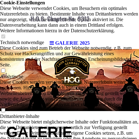
Cookie-Einstellungen
Diese Webseite verwendet Cookies, um Besuchern ein optimales
Nutzererlebnis zu bieten. Bestimmte Inhalte von Drittanbietern werden
nur angezeigt, wenn die entsprechende Option aktiviert ist. Die
Datenverarbeitung kann dann auch in einem Drittland erfolgen.
Weitere Informationen hierzu in der Datenschutzerklärung.
Technisch notwendige
GALERIE 2025
Diese Cookies sind zum Betrieb der Webseite notwendig, z.B. zum
Schutz vor Hackerangriffen und zur Gewährleistung eines
konsistenten und der Nachfrage angepassten Erscheinungsbilds der
Seite.
Analytische
Diese Cookies werden verwendet, um das Nutzererlebnis weiter zu
optimieren. Hierunter fallen auch Statistiken, die dem
Webseitenbetreiber von Drittanbietern zur Verfügung gestellt werden,
sowie die Ausspielung von personalisierter Werbung durch die
Nachverfolgung der Nutzeraktivität über verschiedene Webseiten.
Drittanbieter-Inhalte
Diese Webseite bietet möglicherweise Inhalte oder Funktionalitäten an,
GALERIE
die von Drittanbietern eigenverantwortlich zur Verfügung gestellt
werden. Diese Drittanbieter können eigene Cookies setzen, z.B. um
die Nutzeraktivität zu verfolgen oder ihre Angebote zu personalisieren