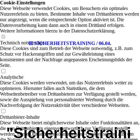
Cookie-Einstellungen
Diese Webseite verwendet Cookies, um Besuchern ein optimales
Nutzererlebnis zu bieten. Bestimmte Inhalte von Drittanbietern werden
nur angezeigt, wenn die entsprechende Option aktiviert ist. Die
Datenverarbeitung kann dann auch in einem Drittland erfolgen.
Weitere Informationen hierzu in der Datenschutzerklärung.
Technisch notwendige
SICHERHEITSTRAINING / 06.04.
Diese Cookies sind zum Betrieb der Webseite notwendig, z.B. zum
Schutz vor Hackerangriffen und zur Gewährleistung eines
konsistenten und der Nachfrage angepassten Erscheinungsbilds der
Seite.
Analytische
Diese Cookies werden verwendet, um das Nutzererlebnis weiter zu
optimieren. Hierunter fallen auch Statistiken, die dem
Webseitenbetreiber von Drittanbietern zur Verfügung gestellt werden,
sowie die Ausspielung von personalisierter Werbung durch die
Nachverfolgung der Nutzeraktivität über verschiedene Webseiten.
Drittanbieter-Inhalte
Diese Webseite bietet möglicherweise Inhalte oder Funktionalitäten an,
"Sicherheitstraini
die von Drittanbietern eigenverantwortlich zur Verfügung gestellt
werden. Diese Drittanbieter können eigene Cookies setzen, z.B. um
die Nutzeraktivität zu verfolgen oder ihre Angebote zu personalisieren