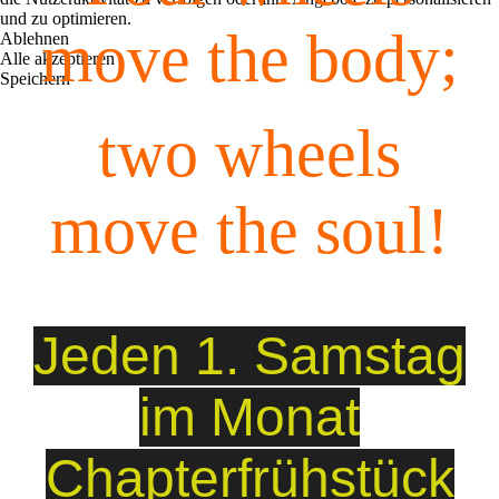
und zu optimieren.
move the body;
Ablehnen
Alle akzeptieren
Speichern
two wheels
move the soul!
Jeden 1. Samstag
im Monat
Chapterfrühstück