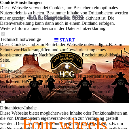
Cookie-Einstellungen
Diese Webseite verwendet Cookies, um Besuchern ein optimales
Nutzererlebnis zu bieten. Bestimmte Inhalte von Drittanbietern werden
nur angezeigt, wenn die entsprechende Option aktiviert ist. Die
Datenverarbeitung kann dann auch in einem Drittland erfolgen.
Weitere Informationen hierzu in der Datenschutzerklärung.
Technisch notwendige
START
Diese Cookies sind zum Betrieb der Webseite notwendig, z.B. zum
Schutz vor Hackerangriffen und zur Gewährleistung eines
konsistenten und der Nachfrage angepassten Erscheinungsbilds der
Seite.
Analytische
Diese Cookies werden verwendet, um das Nutzererlebnis weiter zu
optimieren. Hierunter fallen auch Statistiken, die dem
Webseitenbetreiber von Drittanbietern zur Verfügung gestellt werden,
sowie die Ausspielung von personalisierter Werbung durch die
Nachverfolgung der Nutzeraktivität über verschiedene Webseiten.
Drittanbieter-Inhalte
Diese Webseite bietet möglicherweise Inhalte oder Funktionalitäten an,
Four wheels
die von Drittanbietern eigenverantwortlich zur Verfügung gestellt
werden. Diese Drittanbieter können eigene Cookies setzen, z.B. um
die Nutzeraktivität zu verfolgen oder ihre Angebote zu personalisieren