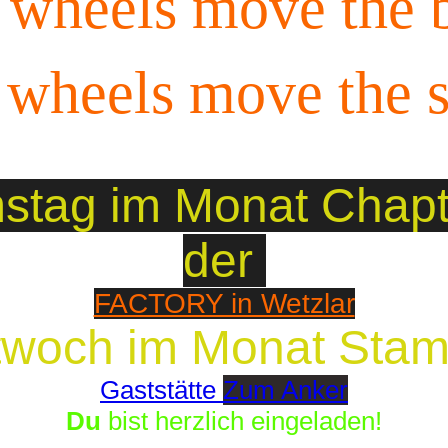
 wheels move the 
 wheels move the s
stag im Monat Chapte
der
FACTORY in Wetzlar
twoch im Monat Stam
Gaststätte
Zum Anker
Du
bist herzlich eingeladen!