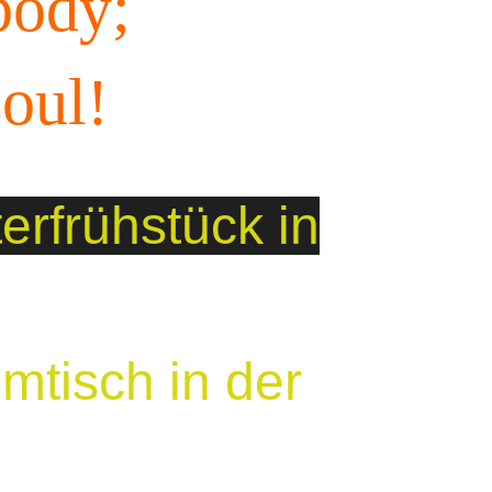
body;
oul!
rfrühstück in
mtisch in der