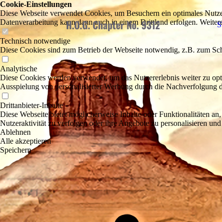
Cookie-Einstellungen
Diese Webseite verwendet Cookies, um Besuchern ein optimales Nutzerer
Datenverarbeitung kann dann auch in einem Drittland erfolgen. Weiter
S
Technisch notwendige
Diese Cookies sind zum Betrieb der Webseite notwendig, z.B. zum Sch
Analytische
Diese Cookies werden verwendet, um das Nutzererlebnis weiter zu optim
Ausspielung von personalisierter Werbung durch die Nachverfolgung de
Drittanbieter-Inhalte
Diese Webseite bietet möglicherweise Inhalte oder Funktionalitäten an,
Nutzeraktivität zu verfolgen oder ihre Angebote zu personalisieren und
Ablehnen
Alle akzeptieren
Speichern