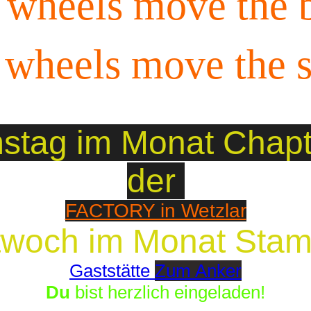
 wheels move the 
 wheels move the s
stag im Monat Chapte
der
FACTORY in Wetzlar
twoch im Monat Stam
Gaststätte
Zum Anker
Du
bist herzlich eingeladen!