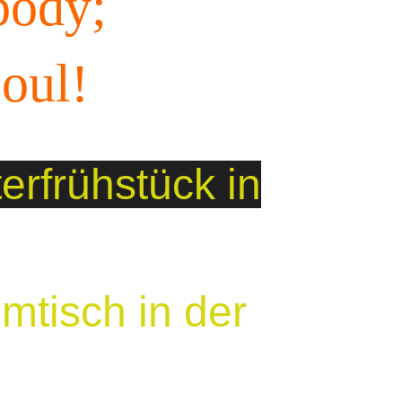
body;
oul!
rfrühstück in
mtisch in der