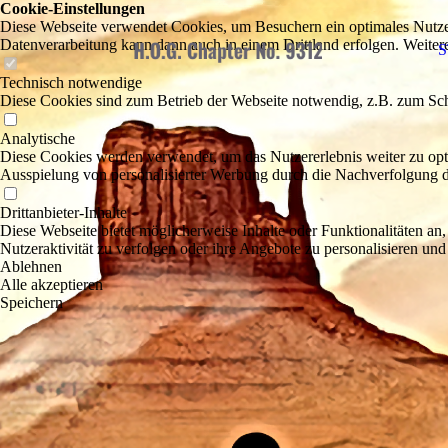
Cookie-Einstellungen
Diese Webseite verwendet Cookies, um Besuchern ein optimales Nutzerer
Datenverarbeitung kann dann auch in einem Drittland erfolgen. Weiter
S
Technisch notwendige
Diese Cookies sind zum Betrieb der Webseite notwendig, z.B. zum Sch
Analytische
Diese Cookies werden verwendet, um das Nutzererlebnis weiter zu optim
Ausspielung von personalisierter Werbung durch die Nachverfolgung de
Drittanbieter-Inhalte
Diese Webseite bietet möglicherweise Inhalte oder Funktionalitäten an,
Nutzeraktivität zu verfolgen oder ihre Angebote zu personalisieren und
Ablehnen
Alle akzeptieren
Speichern