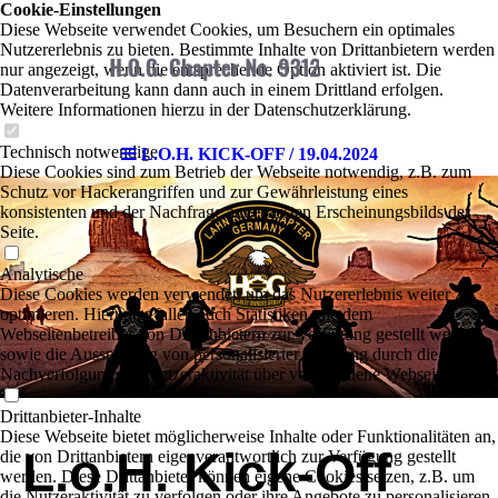
Cookie-Einstellungen
Diese Webseite verwendet Cookies, um Besuchern ein optimales
Nutzererlebnis zu bieten. Bestimmte Inhalte von Drittanbietern werden
nur angezeigt, wenn die entsprechende Option aktiviert ist. Die
Datenverarbeitung kann dann auch in einem Drittland erfolgen.
Weitere Informationen hierzu in der Datenschutzerklärung.
Technisch notwendige
L.O.H. KICK-OFF / 19.04.2024
Diese Cookies sind zum Betrieb der Webseite notwendig, z.B. zum
Schutz vor Hackerangriffen und zur Gewährleistung eines
konsistenten und der Nachfrage angepassten Erscheinungsbilds der
Seite.
Analytische
Diese Cookies werden verwendet, um das Nutzererlebnis weiter zu
optimieren. Hierunter fallen auch Statistiken, die dem
Webseitenbetreiber von Drittanbietern zur Verfügung gestellt werden,
sowie die Ausspielung von personalisierter Werbung durch die
Nachverfolgung der Nutzeraktivität über verschiedene Webseiten.
Drittanbieter-Inhalte
Diese Webseite bietet möglicherweise Inhalte oder Funktionalitäten an,
L.o.H. Kick-Off
die von Drittanbietern eigenverantwortlich zur Verfügung gestellt
werden. Diese Drittanbieter können eigene Cookies setzen, z.B. um
die Nutzeraktivität zu verfolgen oder ihre Angebote zu personalisieren