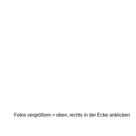
2024-05-04_OH_WZ_12
Fotos vergrößern > oben, rechts in der Ecke anklicken