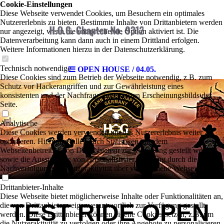
Cookie-Einstellungen
Diese Webseite verwendet Cookies, um Besuchern ein optimales
Nutzererlebnis zu bieten. Bestimmte Inhalte von Drittanbietern werden
nur angezeigt, wenn die entsprechende Option aktiviert ist. Die
Datenverarbeitung kann dann auch in einem Drittland erfolgen.
Weitere Informationen hierzu in der Datenschutzerklärung.
Technisch notwendige
OPEN HOUSE / 04.05.
Diese Cookies sind zum Betrieb der Webseite notwendig, z.B. zum
Schutz vor Hackerangriffen und zur Gewährleistung eines
konsistenten und der Nachfrage angepassten Erscheinungsbilds der
Seite.
Analytische
Diese Cookies werden verwendet, um das Nutzererlebnis weiter zu
optimieren. Hierunter fallen auch Statistiken, die dem
Webseitenbetreiber von Drittanbietern zur Verfügung gestellt werden,
sowie die Ausspielung von personalisierter Werbung durch die
Nachverfolgung der Nutzeraktivität über verschiedene Webseiten.
Drittanbieter-Inhalte
Diese Webseite bietet möglicherweise Inhalte oder Funktionalitäten an,
TEST RIDE OPEN
die von Drittanbietern eigenverantwortlich zur Verfügung gestellt
werden. Diese Drittanbieter können eigene Cookies setzen, z.B. um
die Nutzeraktivität zu verfolgen oder ihre Angebote zu personalisieren