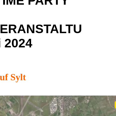
TIME PARTY
VERANSTALTU
i 2024
ler, der diese Tour für uns aufgezeichnet 
uf Sylt