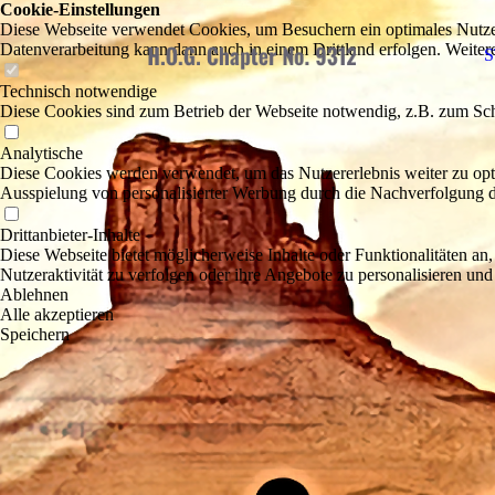
Cookie-Einstellungen
Diese Webseite verwendet Cookies, um Besuchern ein optimales Nutzerer
Datenverarbeitung kann dann auch in einem Drittland erfolgen. Weiter
S
Technisch notwendige
Diese Cookies sind zum Betrieb der Webseite notwendig, z.B. zum Sch
Analytische
Diese Cookies werden verwendet, um das Nutzererlebnis weiter zu optim
Ausspielung von personalisierter Werbung durch die Nachverfolgung de
Drittanbieter-Inhalte
Diese Webseite bietet möglicherweise Inhalte oder Funktionalitäten an,
Nutzeraktivität zu verfolgen oder ihre Angebote zu personalisieren und
Ablehnen
Alle akzeptieren
Speichern