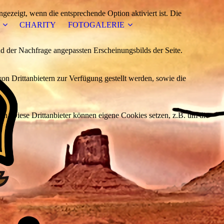
ezeigt, wenn die entsprechende Option aktiviert ist. Die
CHARITY
FOTOGALERIE
d der Nachfrage angepassten Erscheinungsbilds der Seite.
on Drittanbietern zur Verfügung gestellt werden, sowie die
den. Diese Drittanbieter können eigene Cookies setzen, z.B. um die